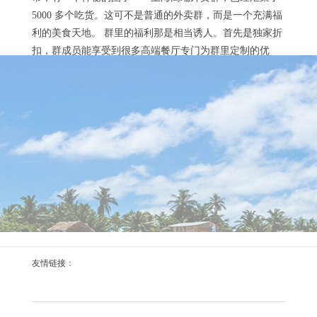
5000 多个吃货。这可不是普通的外卖群，而是一个充满福
利的美食天地。 群里的福利那是相当诱人。首先是独家折
扣，群成员能享受到很多高端餐厅专门为群里定制的优
惠。比如，一家主打法式料理的餐厅，平时人均消费较
高，但在群里，能拿到七折甚至更低的折扣。这对于喜欢
上海大圈ww经纪人：牵线搭桥的神秘角色
品尝高端美食的吃货来说，简直是天大的好事。还...
2026-02-08
揭秘上海大圈WW经纪人的神秘角色 在上海的商业与社交
网络中，存在着一群特殊的人物——大圈WW经纪人。他
们犹如隐藏在幕后的神秘推手，承担着牵线搭桥的重要使
命。这些经纪人活跃于各种领域，从高端商务合作到小众
文化交流，他们凭借着广泛的人脉资源和敏锐的市场洞察
力，为不同需求的客户搭建起沟通的桥梁。 大圈WW经纪
人的工作内容丰富多样。一方面，他们致力于挖掘潜在的
上海喝茶微信交流：95%用户活跃的社群
合作机会。通过对市场动态的深入研究和对客户需求...
友情链接：
2025-12-29
高活跃社群，畅享沪上茶韵交流 在上海，有这样一个充满
活力的微信社群，其用户活跃度高达95%，为茶友们搭建