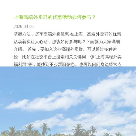
上海高端外卖群的优惠活动如何参与？
2026-03-05
掌握方法，尽享高端外卖优惠 在上海，高端外卖群的优惠
活动着实让人心动，那该如何参与呢？下面就为大家详细
介绍。 首先，要加入这些高端外卖群。可以通过多种途
径，比如在社交平台上搜索相关关键词，像“上海高端外卖
福利群”等，能找到不少群聊信息。也可以问问身边经常点
高端外卖的朋友，让他们拉你入群。我有个朋友，就是通
过在本地生活论坛上看到有人分享的群号，成功加入了一
上海大圈ww经纪人：牵线神秘女孩的背后
个高端外卖群。 入群之后，要时刻关注群内动态...
2026-02-08
揭开牵线神秘女孩背后的隐秘面纱 在上海的繁华都市背
后，存在着一个鲜为人知的群体——大圈WW经纪人。他
们如同隐藏在暗处的纽带，牵线搭桥，将神秘女孩带入特
定的圈子。这些神秘女孩的身份往往扑朔迷离，有的可能
怀揣着明星梦，希望通过特殊渠道进入演艺圈；有的或许