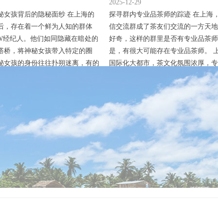
2025-12-29
秘女孩背后的隐秘面纱 在上海的
探寻群内专业品茶师的踪迹 在上海
后，存在着一个鲜为人知的群体
信交流群成了茶友们交流的一方天地
W经纪人。他们如同隐藏在暗处的
好奇，这样的群里是否有专业品茶师
搭桥，将神秘女孩带入特定的圈
是，有很大可能存在专业品茶师。 
秘女孩的身份往往扑朔迷离，有的
国际化大都市，茶文化氛围浓厚，专
明星梦，希望通过特殊渠道进入演
不在少数。一些品茶师为了拓展人脉
或许出于经济目的，被经纪人包装
业知识，会加入这类交流群。他们在
的社交场合。大圈WW经纪人凭借
时解答茶友们关于茶叶鉴别、冲泡技
脉和资源，精准地将女孩与需求方
方法等专业问题。比如，当群里有茶
些经纪人的运作模式极为隐蔽。他
款新茶却不知其品种和特点时，专业
就...