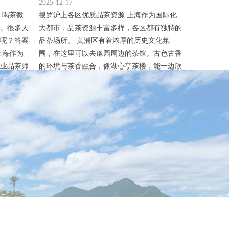
2025-12-17
，喝茶微
搜罗沪上各区优质品茶资源 上海作为国际化
。很多人
大都市，品茶资源丰富多样，各区都有独特的
呢？答案
品茶场所。 黄浦区有着浓厚的历史文化氛
上海作为
围，在这里可以去豫园周边的茶馆。古色古香
业品茶师
的环境与茶香融合，像湖心亭茶楼，能一边欣
、分享专
赏豫园景色，一边品味传统的绿茶、红茶，感
群里能及
受老上海的韵味。 静安区商业繁华，有不少
巧、储存
高端的茶艺馆。店内装修精致，茶品丰富，服
友拿出一
务周到。比如一些融合了现代设计与传统茶文
品茶师
化的茶馆，不仅能品尝到各地名茶，还能体验
到...