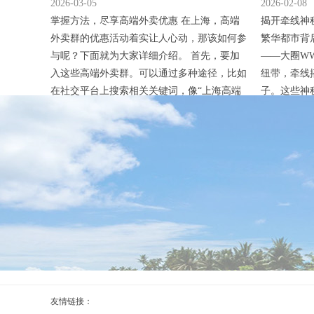
2026-03-05
2026-02-08
掌握方法，尽享高端外卖优惠 在上海，高端
揭开牵线神
外卖群的优惠活动着实让人心动，那该如何参
繁华都市背
与呢？下面就为大家详细介绍。 首先，要加
——大圈W
入这些高端外卖群。可以通过多种途径，比如
纽带，牵线
在社交平台上搜索相关关键词，像“上海高端
子。这些神
外卖福利群”等，能找到不少群聊信息。也可
可能怀揣着
以问问身边经常点高端外卖的朋友，让他们拉
艺圈；有的
你入群。我有个朋友，就是通过在本地生活论
后推向特定
坛上看到有人分享的群号，成功加入了一个高
着自己的人
端外卖群。 入群之后，要时刻关注群内动
对接。 这
态...
们通...
友情链接：