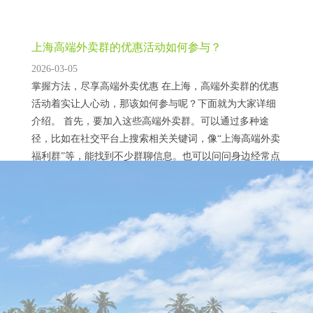
上海高端外卖群的优惠活动如何参与？
2026-03-05
掌握方法，尽享高端外卖优惠 在上海，高端外卖群的优惠
活动着实让人心动，那该如何参与呢？下面就为大家详细
介绍。 首先，要加入这些高端外卖群。可以通过多种途
径，比如在社交平台上搜索相关关键词，像“上海高端外卖
福利群”等，能找到不少群聊信息。也可以问问身边经常点
高端外卖的朋友，让他们拉你入群。我有个朋友，就是通
过在本地生活论坛上看到有人分享的群号，成功加入了一
上海大圈ww经纪人：牵线神秘女孩的背后
个高端外卖群。 入群之后，要时刻关注群内动态...
2026-02-08
揭开牵线神秘女孩背后的隐秘面纱 在上海的繁华都市背
后，存在着一个鲜为人知的群体——大圈WW经纪人。他
们如同隐藏在暗处的纽带，牵线搭桥，将神秘女孩带入特
定的圈子。这些神秘女孩的身份往往扑朔迷离，有的可能
怀揣着明星梦，希望通过特殊渠道进入演艺圈；有的或许